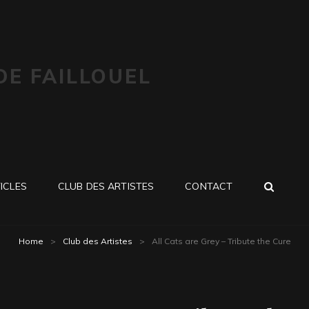
DE FAILLOUEL
SEA
ICLES
CLUB DES ARTISTES
CONTACT
Home
>
Club des Artistes
>
All Cats are Grey – Tribute the Cure