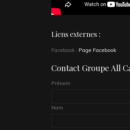
Liens externes :
Facebook :
Page Facebook
Contact Groupe All C
Spam
Prénom
protection,
skip
this
Nom
field