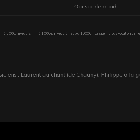
Oui sur demande
 inf à 500€, niveau 2 : inf à 1000€, niveau 3 : sup à 1000€ ). Le site n’a pas vocation de nég
iens : Laurent au chant (de Chauny), Philippe à la gu