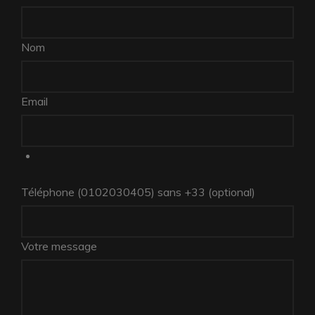
protection,
skip
this
Nom
field
Email
Téléphone (0102030405) sans +33
(optional)
Votre message